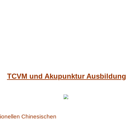
TCVM
und A
kupunktur Ausbildung
itionellen Chinesischen